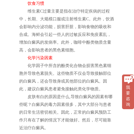
饮食习惯
维生素C过量主要是指在治疗特定疾病的过程
中，长期、大规模口服或注射维生素C。此外，饮酒
会影响内分泌功能，损害肝脏，影响食物的吸收和
合成。海鲜会引起一些人的过敏反应和免疫紊乱，
增加白癜风的发病率。此外，咖啡中酚类物质含量
高，会影响患者的黑色素细胞。
化学污染因素
化学因子中所含的酚类化合物会损害黑色素细
胞并导致色素脱失。这些物质不仅会导致接触部位
的白癜风，还会导致身或其他部位的白癜风。因
我
此，建议白癜风患者避免接触此类化学物质。
要
皮肤有白的原因是什么,导致白癜风的因素有哪
咨
些呢？白癜风的毒力因素很多，其中大部分与患者
询
的日常生活密切相关。因此，正常的白癜风预防工
作只有在了解的情况下才能做好。然后，尽可能靠
近治疗白癜风。