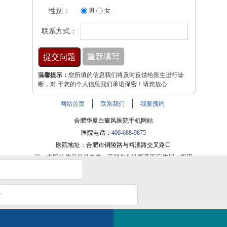
性别：
男
女
联系方式：
温馨提示：
您所填的信息我们将及时反馈给医生进行诊
断，对 于您的个人信息我们承诺保密！请您放心
网站首页
联系我们
我要预约
合肥华夏白癜风医院手机网站
医院电话：
400-688-9875
医院地址：合肥市铜陵路与裕溪路交叉路口
注：本网站信息仅供参考，不能作为诊断及医疗依据，服用
药物或进行治疗时请遵医嘱。如有转载或引用文章涉及版权
问题，请与我们联系。
皖ICP备16014022号-9
？
电话咨询
线问医生
2条新消息
快速治好白癜风？
皖公网安备 34010202600947号