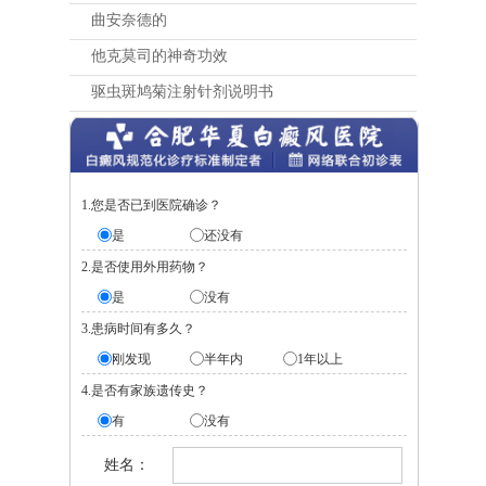
曲安奈德的
他克莫司的神奇功效
驱虫斑鸠菊注射针剂说明书
1.您是否已到医院确诊？
是
还没有
2.是否使用外用药物？
是
没有
3.患病时间有多久？
刚发现
半年内
1年以上
4.是否有家族遗传史？
有
没有
姓名：