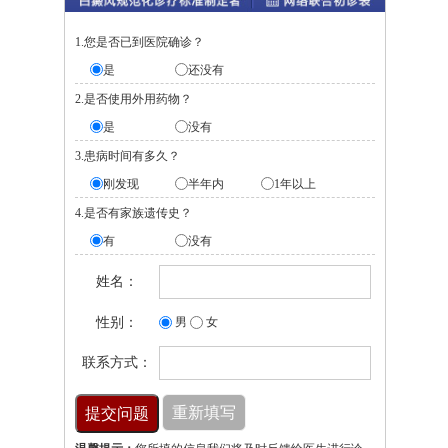
1.您是否已到医院确诊？
是
还没有
2.是否使用外用药物？
是
没有
3.患病时间有多久？
刚发现
半年内
1年以上
4.是否有家族遗传史？
有
没有
姓名：
性别：
男
女
联系方式：