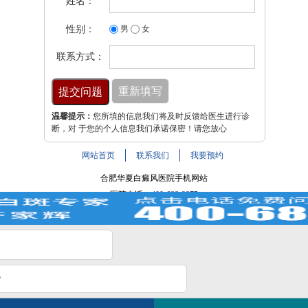
姓名：
性别：
男
女
联系方式：
温馨提示：
您所填的信息我们将及时反馈给医生进行诊
断，对 于您的个人信息我们承诺保密！请您放心
网站首页
联系我们
我要预约
合肥华夏白癜风医院手机网站
医院电话：
400-688-9875
医院地址：合肥市铜陵路与裕溪路交叉路口
注：本网站信息仅供参考，不能作为诊断及医疗依据，服用
药物或进行治疗时请遵医嘱。如有转载或引用文章涉及版权
问题，请与我们联系。
皖ICP备16014022号-9
？
白斑在线问医生
2条新消息