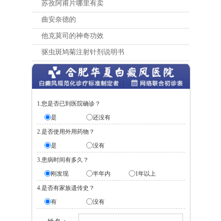
苏孜阿甫片哪里有卖
曲安奈德的
他克莫司的神奇功效
驱虫斑鸠菊注射针剂说明书
1.您是否已到医院确诊？
是
还没有
2.是否使用外用药物？
是
没有
3.患病时间有多久？
刚发现
半年内
1年以上
4.是否有家族遗传史？
有
没有