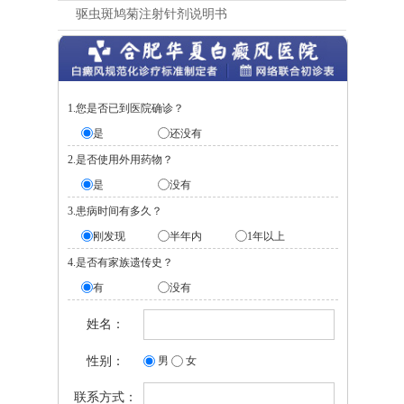
驱虫斑鸠菊注射针剂说明书
1.您是否已到医院确诊？
是
还没有
2.是否使用外用药物？
是
没有
3.患病时间有多久？
刚发现
半年内
1年以上
4.是否有家族遗传史？
有
没有
姓名：
性别：
男
女
联系方式：