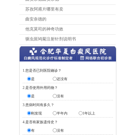
苏孜阿甫片哪里有卖
曲安奈德的
他克莫司的神奇功效
驱虫斑鸠菊注射针剂说明书
1.您是否已到医院确诊？
是
还没有
2.是否使用外用药物？
是
没有
3.患病时间有多久？
刚发现
半年内
1年以上
4.是否有家族遗传史？
有
没有