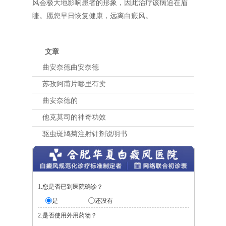
风会极大地影响患者的形象，因此治疗该病迫在眉
睫。愿您早日恢复健康，远离白癜风。
文章
曲安奈德曲安奈德
苏孜阿甫片哪里有卖
曲安奈德的
他克莫司的神奇功效
驱虫斑鸠菊注射针剂说明书
1.您是否已到医院确诊？
是
还没有
2.是否使用外用药物？