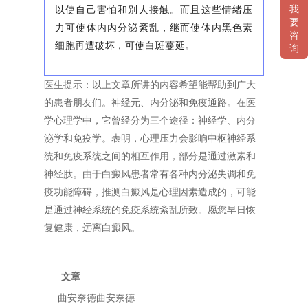
以使自己害怕和别人接触。而且这些情绪压
我
要
力可使体内内分泌紊乱，继而使体内黑色素
咨
细胞再遭破坏，可使白斑蔓延。
询
医生提示：以上文章所讲的内容希望能帮助到广大
的患者朋友们。神经元、内分泌和免疫通路。在医
学心理学中，它曾经分为三个途径：神经学、内分
泌学和免疫学。表明，心理压力会影响中枢神经系
统和免疫系统之间的相互作用，部分是通过激素和
神经肽。由于白癜风患者常有各种内分泌失调和免
疫功能障碍，推测白癜风是心理因素造成的，可能
是通过神经系统的免疫系统紊乱所致。愿您早日恢
复健康，远离白癜风。
文章
曲安奈德曲安奈德