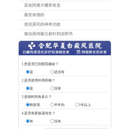
苏孜阿甫片哪里有卖
曲安奈德的
他克莫司的神奇功效
驱虫斑鸠菊注射针剂说明书
1.您是否已到医院确诊？
是
还没有
2.是否使用外用药物？
是
没有
3.患病时间有多久？
刚发现
半年内
1年以上
4.是否有家族遗传史？
有
没有