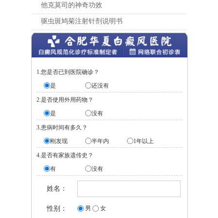
他克莫司的神奇功效
驱虫斑鸠菊注射针剂说明书
1.您是否已到医院确诊？
是
还没有
2.是否使用外用药物？
是
没有
3.患病时间有多久？
刚发现
半年内
1年以上
4.是否有家族遗传史？
有
没有
姓名：
性别：
男
女