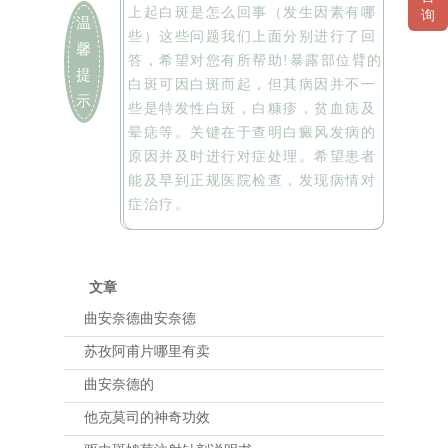
上起白斑是怎么回事（发生因素有哪
询
温
些）这些问题我们上面分别进行了回
馨
答，希望对您有所帮助!暴露部位臂的
提
白斑可因白斑而起，但其病因并不一
示
些是特发性白斑，白糠疹，贫血痣及
晕痣等。关键在于查明白癜风发病的
原因并及时进行对症处理。希望患者
能及早到正规医院检查，发现病情对
症治疗。
文章
曲安奈德曲安奈德
苏孜阿甫片哪里有卖
曲安奈德的
他克莫司的神奇功效