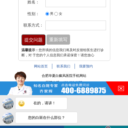
姓名：
性别：
男
女
联系方式：
温馨提示：
您所填的信息我们将及时反馈给医生进行诊
断，对 于您的个人信息我们承诺保密！请您放心
网站首页
联系我们
我要预约
合肥华夏白癜风医院手机网站
医院电话：
400-688-9875
医院地址：合肥市铜陵路与裕溪路交叉路口
注：本网站信息仅供参考，不能作为诊断及医疗依据，服用
在的，请讲！
药物或进行治疗时请遵医嘱。如有转载或引用文章涉及版权
问题，请与我们联系。
皖ICP备16014022号-9
您的白斑在什么部位？
白斑在线问医生
2条新消息