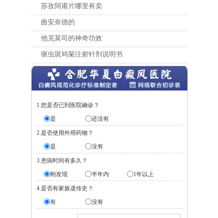
苏孜阿甫片哪里有卖
曲安奈德的
他克莫司的神奇功效
驱虫斑鸠菊注射针剂说明书
1.您是否已到医院确诊？
是
还没有
2.是否使用外用药物？
是
没有
3.患病时间有多久？
刚发现
半年内
1年以上
4.是否有家族遗传史？
有
没有