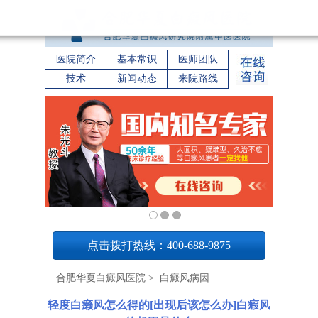
医院简介
基本常识
医师团队
技术
新闻动态
来院路线
1
点击拨打热线：400-688-9875
合肥华夏白癜风医院
>
白癜风病因
轻度白癞风怎么得的[出现后该怎么办]白瘕风