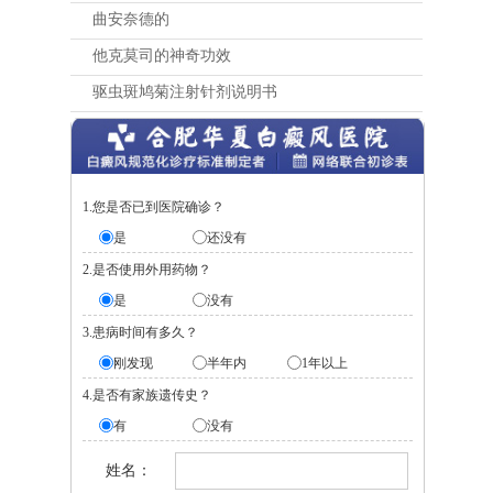
曲安奈德的
他克莫司的神奇功效
驱虫斑鸠菊注射针剂说明书
1.您是否已到医院确诊？
是
还没有
2.是否使用外用药物？
是
没有
3.患病时间有多久？
刚发现
半年内
1年以上
4.是否有家族遗传史？
有
没有
姓名：