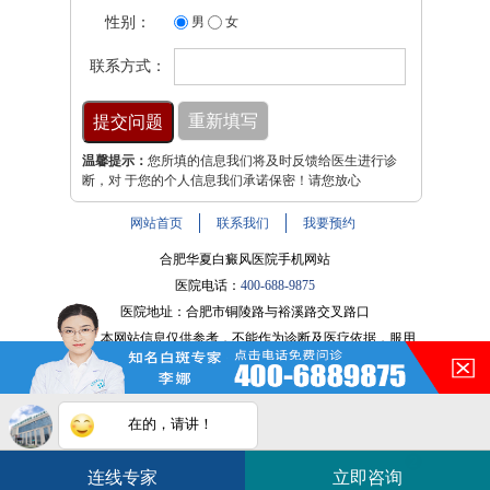
性别：
男
女
联系方式：
温馨提示：
您所填的信息我们将及时反馈给医生进行诊
断，对 于您的个人信息我们承诺保密！请您放心
网站首页
联系我们
我要预约
合肥华夏白癜风医院手机网站
医院电话：
400-688-9875
医院地址：合肥市铜陵路与裕溪路交叉路口
注：本网站信息仅供参考，不能作为诊断及医疗依据，服用
在的，请讲！
药物或进行治疗时请遵医嘱。如有转载或引用文章涉及版权
问题，请与我们联系。
皖ICP备16014022号-9
您的白斑在什么部位？
白斑在线问医生
2条新消息
2
皖公网安备 34010202600947号
连线专家
立即咨询
如何快速治好白癜风？
电话咨询
在线咨询