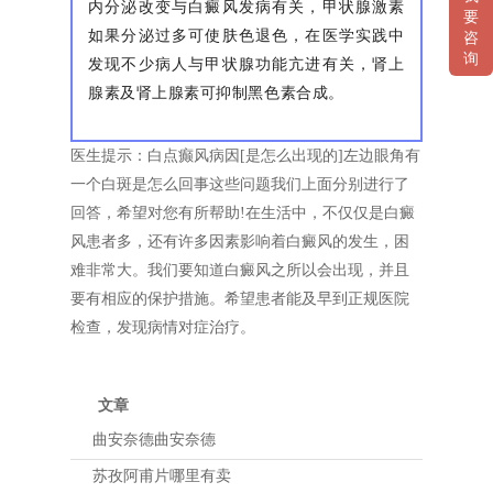
内分泌改变与白癜风发病有关，甲状腺激素
要
如果分泌过多可使肤色退色，在医学实践中
咨
询
发现不少病人与甲状腺功能亢进有关，肾上
腺素及肾上腺素可抑制黑色素合成。
医生提示：白点癫风病因[是怎么出现的]左边眼角有
一个白斑是怎么回事这些问题我们上面分别进行了
回答，希望对您有所帮助!在生活中，不仅仅是白癜
风患者多，还有许多因素影响着白癜风的发生，困
难非常大。我们要知道白癜风之所以会出现，并且
要有相应的保护措施。希望患者能及早到正规医院
检查，发现病情对症治疗。
文章
曲安奈德曲安奈德
苏孜阿甫片哪里有卖