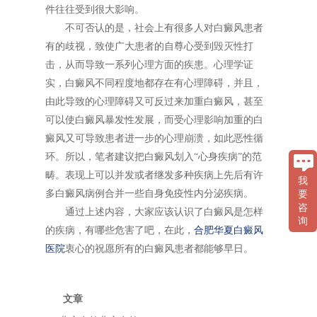
件往往受到很大影响。
不可否认的是，社会上有很多人对白癜风患者
有的歧视，致使广大患者的自尊心受到毁灭性打
击，从而导致一系列心理方面的疾患。心理学证
实，白癜风不同程度地都存在有心理障碍，并且，
由此导致的心理障碍又可反过来加重白癜风，甚至
可以使白癜风暴发性发展，而受心理影响加重的白
癜风又可导致患者进一步的心理崩溃，如此恶性循
环。所以，笔者建议把白癜风划入“心身疾病”的范
畴。表现上可以并发或者继发多种疾病上先后有许
我
多白癜风病例合并一些自身免疫性内分泌疾病。
要
咨
通过上述内容，大家应该认识了白癜风是怎样
询
的疾病，有哪些危害了吧，在此，
合肥华夏白癜风
医院
衷心的祝愿所有的白癜风患者都能够早日。
文章