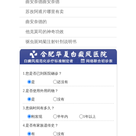
曲安奈德曲安奈德
苏孜阿甫片哪里有卖
曲安奈德的
他克莫司的神奇功效
驱虫斑鸠菊注射针剂说明书
1.您是否已到医院确诊？
是
还没有
2.是否使用外用药物？
是
没有
3.患病时间有多久？
刚发现
半年内
1年以上
4.是否有家族遗传史？
有
没有