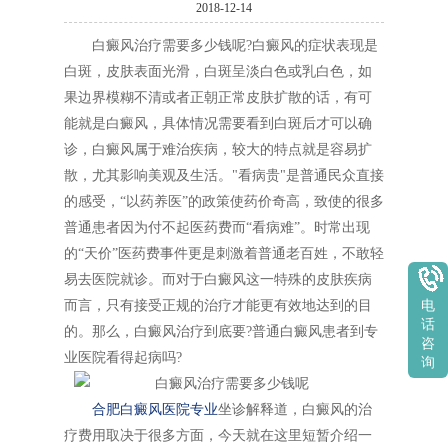
2018-12-14
白癜风治疗需要多少钱呢?白癜风的症状表现是
白斑，皮肤表面光滑，白斑呈淡白色或乳白色，如
果边界模糊不清或者正朝正常皮肤扩散的话，有可
能就是白癜风，具体情况需要看到白斑后才可以确
诊，白癜风属于难治疾病，较大的特点就是容易扩
散，尤其影响美观及生活。"看病贵"是普通民众直接
的感受，“以药养医”的政策使药价奇高，致使的很多
普通患者因为付不起医药费而“看病难”。时常出现
的“天价”医药费事件更是刺激着普通老百姓，不敢轻
易去医院就诊。而对于白癜风这一特殊的皮肤疾病
而言，只有接受正规的治疗才能更有效地达到的目
电
话
的。那么，白癜风治疗到底要?普通白癜风患者到专
咨
业医院看得起病吗?
询
合肥白癜风医院专业
坐诊解释道，白癜风的治
疗费用取决于很多方面，今天就在这里短暂介绍一