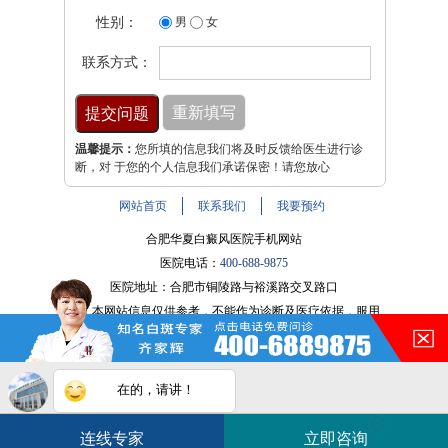
性别：
男
女
联系方式：
温馨提示：
您所填的信息我们将及时反馈给医生进行诊
断，对 于您的个人信息我们承诺保密！请您放心
网站首页
联系我们
我要预约
合肥华夏白癜风医院手机网站
医院电话：
400-688-9875
医院地址：合肥市铜陵路与裕溪路交叉路口
注：本网站信息仅供参考，不能作为诊断及医疗依据，服用
在的，请讲！
药物或进行治疗时请遵医嘱。如有转载或引用文章涉及版权
问题，请与我们联系。
皖ICP备16014022号-9
您的白斑在什么部位？
白斑在线问医生
2条新消息
2
皖公网安备 34010202600947号
连线专家
立即咨询
如何快速治好白癜风？