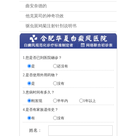
曲安奈德的
他克莫司的神奇功效
驱虫斑鸠菊注射针剂说明书
1.您是否已到医院确诊？
是
还没有
2.是否使用外用药物？
是
没有
3.患病时间有多久？
刚发现
半年内
1年以上
4.是否有家族遗传史？
有
没有
姓名：