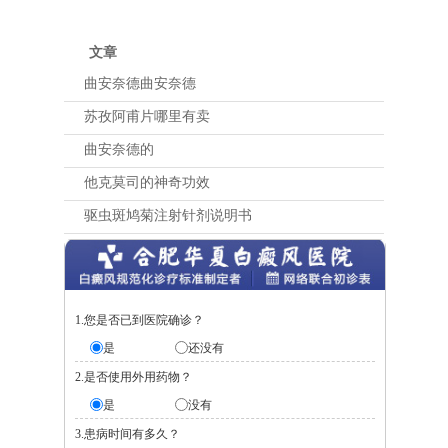
文章
曲安奈德曲安奈德
苏孜阿甫片哪里有卖
曲安奈德的
他克莫司的神奇功效
驱虫斑鸠菊注射针剂说明书
1.您是否已到医院确诊？
是
还没有
2.是否使用外用药物？
是
没有
3.患病时间有多久？