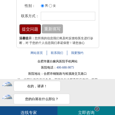
性别：
男
女
联系方式：
温馨提示：
您所填的信息我们将及时反馈给医生进行诊
断，对 于您的个人信息我们承诺保密！请您放心
网站首页
联系我们
我要预约
合肥华夏白癜风医院手机网站
医院电话：
400-688-9875
医院地址：合肥市铜陵路与裕溪路交叉路口
注：本网站信息仅供参考，不能作为诊断及医疗依据，服用
药物或进行治疗时请遵医嘱。如有转载或引用文章涉及版权
在的，请讲！
问题，请与我们联系。
皖ICP备16014022号-9
您的白斑在什么部位？
电话咨询
在线咨询
白斑在线问医生
2条新消息
2
皖公网安备 34010202600947号
连线专家
立即咨询
如何快速治好白癜风？