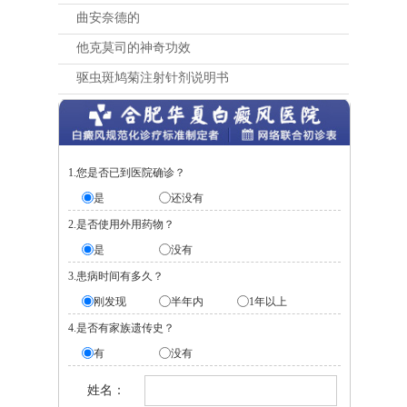
曲安奈德的
他克莫司的神奇功效
驱虫斑鸠菊注射针剂说明书
1.您是否已到医院确诊？
是
还没有
2.是否使用外用药物？
是
没有
3.患病时间有多久？
刚发现
半年内
1年以上
4.是否有家族遗传史？
有
没有
姓名：