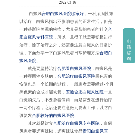
2022-03-16
白癜风
合肥白癜风医院哪家好
，一种顽固性难
以治疗，白癜风指出不影响患者的正常生活，但是
一种很影响美观的疾病，尤其是影响患者的社交
合
肥白癜风专科医院
，所以一旦得了就需要积极进行
电
治疗，除了治疗之外，还需要注意白癜风的日常护
话
理，下面分享一下白癜风患者日常护理方法
合肥白
咨
询
癜风医院
。
就是要坚持治疗
合肥看白癜风医院
，白癜风是
一种顽固性皮肤病，
合肥治疗白癜风医院
黑色素的
恢复也是一个长期的过程，一般患者需要经过-个月
黑色素的合成才能恢复，
安徽合肥白癜风医院
一旦
白斑消失后，不要急着停药，而是需要在进行治疗
一两个疗程，之后还要注意做到复查工作，以防白
斑复发
合肥较好的白癜风医院
。
其次就是饮食
合肥治疗白癜风专科医院
，白癜
风患者要远离辣椒，远离辣味食品
贵阳白癜风医