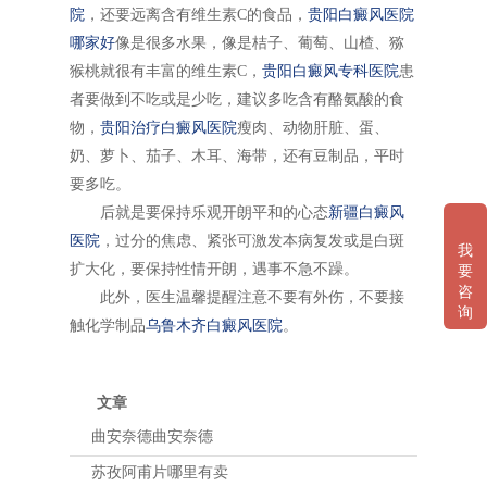
院
，还要远离含有维生素C的食品，
贵阳白癜风医院
哪家好
像是很多水果，像是桔子、葡萄、山楂、猕
猴桃就很有丰富的维生素C，
贵阳白癜风专科医院
患
者要做到不吃或是少吃，建议多吃含有酪氨酸的食
物，
贵阳治疗白癜风医院
瘦肉、动物肝脏、蛋、
奶、萝卜、茄子、木耳、海带，还有豆制品，平时
要多吃。
后就是要保持乐观开朗平和的心态
新疆白癜风
医院
，过分的焦虑、紧张可激发本病复发或是白斑
我
扩大化，要保持性情开朗，遇事不急不躁。
要
咨
此外，医生温馨提醒注意不要有外伤，不要接
询
触化学制品
乌鲁木齐白癜风医院
。
文章
曲安奈德曲安奈德
苏孜阿甫片哪里有卖