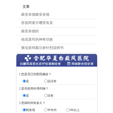
文章
曲安奈德曲安奈德
苏孜阿甫片哪里有卖
曲安奈德的
他克莫司的神奇功效
驱虫斑鸠菊注射针剂说明书
1.您是否已到医院确诊？
是
还没有
2.是否使用外用药物？
是
没有
3.患病时间有多久？
刚发现
半年内
1年以上