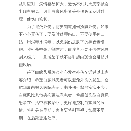
及时应对，病情容易扩大，受伤不到几天患部就会
出现白癜风。因此白癜风患者受外伤必须及时处
理，使伤口恢复。
为了避免外伤，需要知道如何预防外伤。如果
不小心弄伤了，要及时处理伤口。不要使用创口
贴，用消毒水消毒，以免损伤皮肤下的黑色素细
胞。特别是被铁刀割伤时，请注意不要用破伤风制
剂来感染，一旦感染了就不会引起白斑也会引起其
他疾病。
得了白癞风后怎么小心发生外伤？通过以上内
容介绍，希望白癜风患者可以避免外伤的发生。合
肥华夏白癜风医院表示，由外伤引起的疾病不少，
白癜风比其他疾病更注意患者，希望创伤型白癜风
患者在生活中积极治疗，更好地控制白癜风的病
情。特别是在早期，患者要特别重视，如果不早
期，在后期更难治疗。