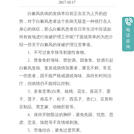
2017-10-17
白癜风疾病的发病率目前正在呈为上升的趋
势，对于白癜风患者这个疾病无疑是一种很打击人
身心的病症，那么白癜风患者在日常生活中应该如
电
话
何有效地进行保健护理工作呢?下面就简单的为您介
咨
绍一些关于白癜风的保健护理注意事项。
询
1、不可过食辛辣等刺激性食物。
2、禁食鱼虾海味、禁饮酒。因食鱼、饮酒引起
白癜风发病、复发或病情加重者，屡见不鲜。常见
一些患者，因不能严格戒酒或海味、虽经长时间治
疗，但病情仍不能得以控制。
3、多食坚果(白果、核桃、花生、葵花子、栗
子、莲子、南瓜子、松子、西瓜子、杏仁)、豆类和
豆制品、黑芝麻、动物肝脏等。
4、保持开朗豁达的胸怀，避免焦躁、忧愁、思
虑、悲哀、恼怒等不良情绪刺激。
5、劳逸结合，避免过度劳累。