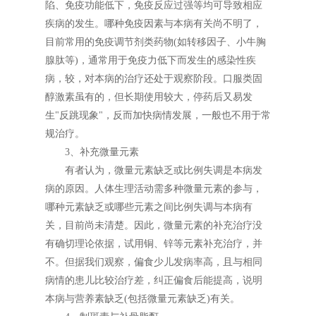
陷、免疫功能低下，免疫反应过强等均可导致相应
疾病的发生。哪种免疫因素与本病有关尚不明了，
目前常用的免疫调节剂类药物(如转移因子、小牛胸
腺肽等)，通常用于免疫力低下而发生的感染性疾
病，较，对本病的治疗还处于观察阶段。口服类固
醇激素虽有的，但长期使用较大，停药后又易发
生"反跳现象"，反而加快病情发展，一般也不用于常
规治疗。
3、补充微量元素
有者认为，微量元素缺乏或比例失调是本病发
病的原因。人体生理活动需多种微量元素的参与，
哪种元素缺乏或哪些元素之间比例失调与本病有
关，目前尚未清楚。因此，微量元素的补充治疗没
有确切理论依据，试用铜、锌等元素补充治疗，并
不。但据我们观察，偏食少儿发病率高，且与相同
病情的患儿比较治疗差，纠正偏食后能提高，说明
本病与营养素缺乏(包括微量元素缺乏)有关。