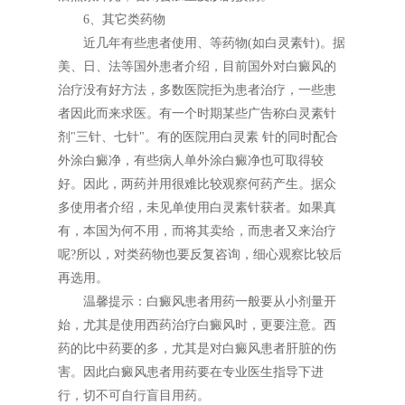
6、其它类药物
近几年有些患者使用、等药物(如白灵素针)。据
美、日、法等国外患者介绍，目前国外对白癜风的
治疗没有好方法，多数医院拒为患者治疗，一些患
者因此而来求医。有一个时期某些广告称白灵素针
剂"三针、七针"。有的医院用白灵素 针的同时配合
外涂白癜净，有些病人单外涂白癜净也可取得较
好。因此，两药并用很难比较观察何药产生。据众
多使用者介绍，未见单使用白灵素针获者。如果真
有，本国为何不用，而将其卖给，而患者又来治疗
呢?所以，对类药物也要反复咨询，细心观察比较后
再选用。
温馨提示：白癜风患者用药一般要从小剂量开
始，尤其是使用西药治疗白癜风时，更要注意。西
药的比中药要的多，尤其是对白癜风患者肝脏的伤
害。因此白癜风患者用药要在专业医生指导下进
行，切不可自行盲目用药。