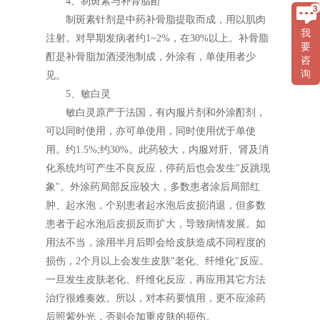
4、制斑素与补骨脂酊
制斑素针剂是中药补骨脂提取而成，用以肌肉
我
注射。对早期发病者约1~2%，在30%以上。补骨脂
要
酊是补骨脂加酒浸泡制成，外涂有，单使用者少
咨
询
见。
5、敏白灵
敏白灵原产于法国，有内服片剂和外涂酊剂，
可以同时使用，亦可单使用，同时使用优于单使
用。约1.5%;约30%。此药较大，内服对肝、肾及消
化系统均可产生不良反应，停药后也会发生"反跳现
象"。外涂药局部反应较大，多数患者涂后局部红
肿、起水泡，个别患者起水泡后皮损消退，但多数
患者于起水泡后皮损反而扩大，导致病情发展。如
用法不当，涂用半月后即会给皮肤造成不同程度的
损伤，2个月以上会发生皮肤"老化、纤维化"反应。
一旦发生皮肤老化、纤维化反应，再应用其它方法
治疗很难奏效。所以，对本药要慎用，更不应涂药
后照紫外光，否则会加重皮肤的损伤。