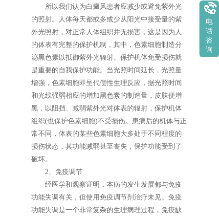
所以我们认为白癜风患者应减少或避免紫外光
的照射。人体每天都或多或少从阳光中接受量的紫
电
话
外光照射，对正常人体组织并无损害，这是因为人
咨
的体表有完整的保护机制，其中，色素细胞制造分
询
泌黑色素以抵御紫外光辐射、保护机体免受损伤就
是重要的自我保护功能。当光照时间延长，光照量
增强，色素细胞即呈代偿性生理反应，据光照时间
和光线强弱相应的增加黑色素的制造量，皮肤便增
黑，以阻挡、减弱紫外光对体表的辐射，保护机体
组织(也保护色素细胞)不受损伤。患病后的机体与正
常不同，体表的某些色素细胞大多处于不同程度的
损伤状态，其功能减弱甚至丧失，保护功能受到了
破坏。
2、免疫调节
经医学和观察证明，本病的发生发展都与免疫
功能失调有关，但使用免疫调节剂治疗未见。免疫
功能失调是一个非常复杂的生理病理过程，免疫缺