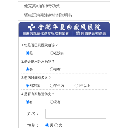
他克莫司的神奇功效
驱虫斑鸠菊注射针剂说明书
1.您是否已到医院确诊？
是
还没有
2.是否使用外用药物？
是
没有
3.患病时间有多久？
刚发现
半年内
1年以上
4.是否有家族遗传史？
有
没有
姓名：
性别：
男
女