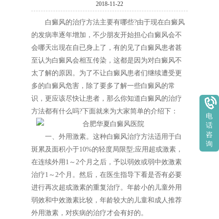
2018-11-22
白癜风的治疗方法主要有哪些?由于现在白癜风
的发病率逐年增加，不少朋友开始担心白癜风会不
会哪天出现在自已身上了，有的见了白癜风患者甚
至认为白癜风会相互传染，这都是因为对白癜风不
太了解的原因。为了不让白癜风患者们继续遭受更
多的白癜风危害，除了要多了解一些白癜风的常
识，更应该尽快让患者，那么你知道白癜风的治疗
方法都有什么吗?下面就来为大家简单的介绍下：
电
话
咨
一、外用激素。这种白癜风治疗方法适用于白
询
斑累及面积小于10%的轻度局限型;应用超或激素，
在连续外用1～2个月之后，予以弱效或弱中效激素
治疗1～2个月。然后，在医生指导下看是否有必要
进行再次超或激素的重复治疗。年龄小的儿童外用
弱效和中效激素比较，年龄较大的儿童和成人推荐
外用激素，对疾病的治疗才会有好的。