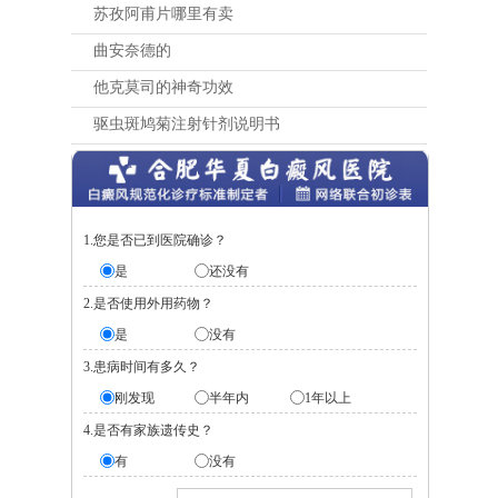
苏孜阿甫片哪里有卖
曲安奈德的
他克莫司的神奇功效
驱虫斑鸠菊注射针剂说明书
1.您是否已到医院确诊？
是
还没有
2.是否使用外用药物？
是
没有
3.患病时间有多久？
刚发现
半年内
1年以上
4.是否有家族遗传史？
有
没有