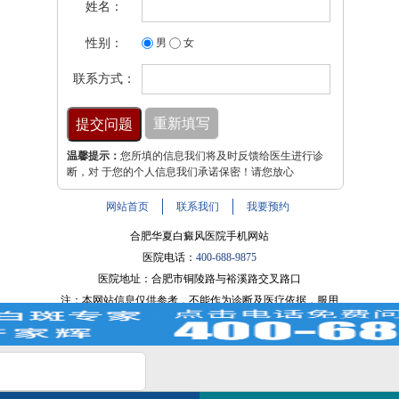
姓名：
性别：
男
女
联系方式：
温馨提示：
您所填的信息我们将及时反馈给医生进行诊
断，对 于您的个人信息我们承诺保密！请您放心
网站首页
联系我们
我要预约
合肥华夏白癜风医院手机网站
医院电话：
400-688-9875
医院地址：合肥市铜陵路与裕溪路交叉路口
注：本网站信息仅供参考，不能作为诊断及医疗依据，服用
药物或进行治疗时请遵医嘱。如有转载或引用文章涉及版权
问题，请与我们联系。
皖ICP备16014022号-9
白斑在线问医生
2条新消息