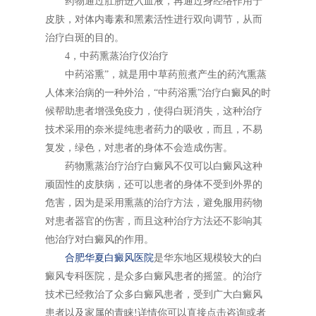
药物通过肚脐进入血液，再通过身经络作用于
皮肤，对体内毒素和黑素活性进行双向调节，从而
治疗白斑的目的。
4，中药熏蒸治疗仪治疗
中药浴熏”，就是用中草药煎煮产生的药汽熏蒸
人体来治病的一种外治，“中药浴熏”治疗白癜风的时
候帮助患者增强免疫力，使得白斑消失，这种治疗
技术采用的奈米提纯患者药力的吸收，而且，不易
复发，绿色，对患者的身体不会造成伤害。
药物熏蒸治疗治疗白癜风不仅可以白癜风这种
顽固性的皮肤病，还可以患者的身体不受到外界的
危害，因为是采用熏蒸的治疗方法，避免服用药物
对患者器官的伤害，而且这种治疗方法还不影响其
他治疗对白癜风的作用。
合肥华夏白癜风医院
是华东地区规模较大的白
癜风专科医院，是众多白癜风患者的摇篮。的治疗
技术已经救治了众多白癜风患者，受到广大白癜风
患者以及家属的青睐!详情你可以直接点击咨询或者