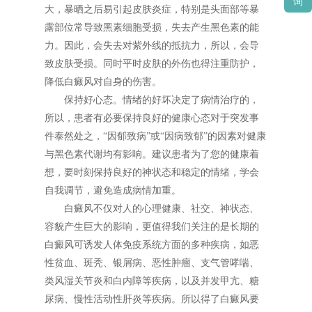
询
大，暴晒之后易引起皮肤炎症，特别是头面部等暴
露部位常导致黑素细胞受损，失去产生黑色素的能
力。因此，会失去对紫外线的抵抗力，所以，会导
致皮肤受损。同时平时皮肤的外伤也得注重防护，
降低白癜风对自身的伤害。
保持好心态。情绪的好坏决定了病情治疗的，
所以，患者有必要保持良好的健康心态对于突发事
件泰然处之，“因郁致病”或“因病致郁”的因素对健康
与黑色素代谢均有影响。建议患者为了您的健康着
想，要时刻保持良好的神状态和稳定的情绪，学会
自我调节，避免造成病情加重。
白癜风不仅对人的心理健康、社交、神状态、
容貌产生巨大的影响，更值得我们关注的是长期的
白癜风可诱发人体免疫系统方面的多种疾病，如恶
性贫血、斑秃、银屑病、恶性肿瘤、支气管哮喘、
类风湿关节炎和白内障等疾病，以及并发甲亢、糖
尿病、慢性活动性肝炎等疾病。所以得了白癜风要