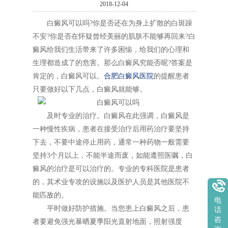
2018-12-04
白癜风可以吗?你是否还在为身上扩散的白斑躁
不安?你是否在怀疑曾经美丽的肌肤不能够再回来?白
癜风给我们生活带来了许多困恼，给我们的心理和
生理都造成了的危害。那么白癜风究能否呢?答案是
肯定的，白癜风可以。
合肥白癜风医院
的提醒患者
只要做好以下几点，白癜风就能够。
及时专业的治疗。白癜风在此强调，白癜风是
一种慢性疾病，患者在接受治疗后用药治疗要坚持
下去，不要中途停止用药，通常一种药物一般需要
坚持3个月以上，不能半途而废，如能遵照医嘱，白
癜风的治疗是可以治疗的。专业的专科医院是患者
的，其术业专攻的设施以及医护人员是其他医院不
能匹敌的。
电
平时做好防护措施。当您患上白癜风之后，患
话
咨
者要避免强光暴晒夏季阳光直射地面，照射强度