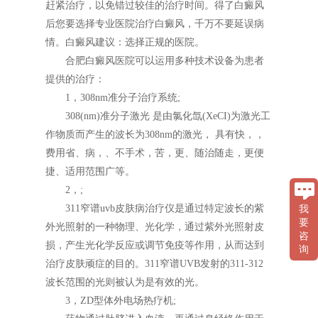
赶紧治疗，以免错过较佳的治疗时间。得了白癜风
后您要选择专业医院治疗白癜风，千万不要延误病
情。白癜风建议：选择正规的医院。
合肥白癜风医院可以运用多种技术设备为患者
提供的治疗：
1，308nm准分子治疗系统;
308(nm)准分子激光 是由氯化氙(XeCI)为激光工
作物质而产生的波长为308nm的激光， 具有快，，
费用省、病，、不手术，苦，更、随治随走，更便
捷、适用范围广等。
2，;
311窄谱uvb皮肤病治疗仪是通过特定波长的紫
我
要
外光照射的一种物理、光化学，通过紫外光照射皮
咨
损，产生光化学反应或调节免疫等作用，从而达到
询
治疗皮肤顽症的目的。311窄谱UVB发射的311-312
波长范围的光则被认为是有效的光。
3，ZD型体外电场热疗机;