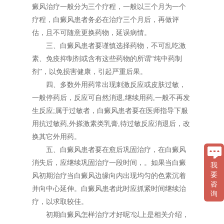
癜风治疗一般分为三个疗程，一般以三个月为一个
疗程，白癜风患者务必在治疗三个月后，再做评
估，且不可随意更换药物，延误病情。
三、白癜风患者要谨慎选择药物，不可乱吃激
素、免疫抑制剂或含有这些药物的所谓“纯中药制
剂”，以免损害健康，引起严重后果。
四、多数外用药常出现刺激反应或皮肤过敏，
一般停药后，反应可自然消退,继续用药,一般不再发
生反应;属于过敏者，白癜风患者要在医师指导下服
用抗过敏药,外搽激素类乳膏,待过敏反应消退后，改
换其它外用药。
五、白癜风患者要在愈后巩固治疗，在白癜风
消失后，应继续巩固治疗一段时间，。如果当白癜
我
要
风初期治疗当白癜风边缘向内出现均匀的色素沉着
咨
并向中心延伸。白癜风患者此时应抓紧时间继续治
询
疗，以求取较佳。
初期白癜风怎样治疗才好呢?以上是相关介绍，