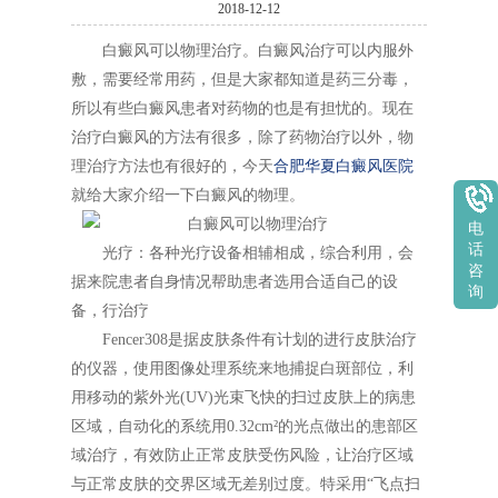
2018-12-12
白癜风可以物理治疗。白癜风治疗可以内服外
敷，需要经常用药，但是大家都知道是药三分毒，
所以有些白癜风患者对药物的也是有担忧的。现在
治疗白癜风的方法有很多，除了药物治疗以外，物
理治疗方法也有很好的，今天
合肥华夏白癜风医院
就给大家介绍一下白癜风的物理。
电
话
光疗：各种光疗设备相辅相成，综合利用，会
咨
据来院患者自身情况帮助患者选用合适自己的设
询
备，行治疗
Fencer308是据皮肤条件有计划的进行皮肤治疗
的仪器，使用图像处理系统来地捕捉白斑部位，利
用移动的紫外光(UV)光束飞快的扫过皮肤上的病患
区域，自动化的系统用0.32cm²的光点做出的患部区
域治疗，有效防止正常皮肤受伤风险，让治疗区域
与正常皮肤的交界区域无差别过度。特采用“飞点扫