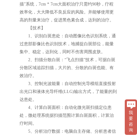
描”系统，7cm * 7cm大面积治疗只需约90秒，疗程
效率化，大大降低不良反应的风险。并能够使用更
高的剂量来治疗，促进黑色素合成，达到的治疗。
【技术】
1、识别白斑患处：自动图像比色识别系统，通
过患部影像比色识别技术，地捕捉白斑部位，能量
集中、稳定，达到化，同时不伤害周围皮肤。
2、扫描分散白斑：“飞点扫描”技术，可据白斑
分散区域追踪扫描，大片的、分散的白斑也能、有
效治疗。
3、控制光波能量：自动控制光导模组直接投射
出光口和液体光导纤维(LLG)输出方式，了能量的到
达患处。
4、计算白斑面积：自动化微光斑扫描定位患
我
处，微处理系统据扫描范围计算白斑面积，计算治
要
疗时间。
咨
询
5、分析治疗数据：电脑自主存储、分析患者信