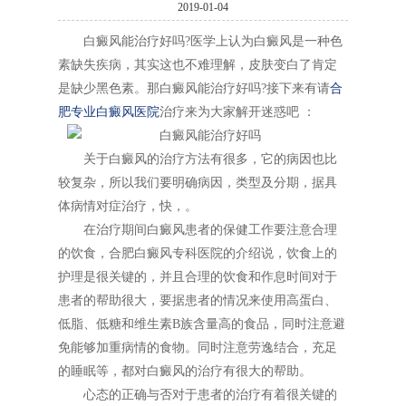
2019-01-04
白癜风能治疗好吗?医学上认为白癜风是一种色
素缺失疾病，其实这也不难理解，皮肤变白了肯定
是缺少黑色素。那白癜风能治疗好吗?接下来有请
合
肥专业白癜风医院
治疗来为大家解开迷惑吧 ：
关于白癜风的治疗方法有很多，它的病因也比
较复杂，所以我们要明确病因，类型及分期，据具
体病情对症治疗，快，。
在治疗期间白癜风患者的保健工作要注意合理
的饮食，合肥白癜风专科医院的介绍说，饮食上的
护理是很关键的，并且合理的饮食和作息时间对于
患者的帮助很大，要据患者的情况来使用高蛋白、
低脂、低糖和维生素B族含量高的食品，同时注意避
免能够加重病情的食物。同时注意劳逸结合，充足
的睡眠等，都对白癜风的治疗有很大的帮助。
心态的正确与否对于患者的治疗有着很关键的