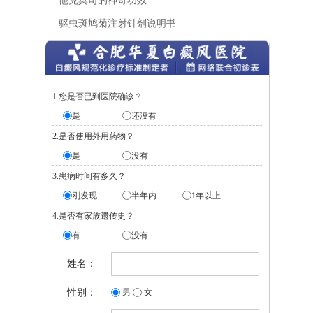
他克莫司的神奇功效
驱虫斑鸠菊注射针剂说明书
1.您是否已到医院确诊？
是
还没有
2.是否使用外用药物？
是
没有
3.患病时间有多久？
刚发现
半年内
1年以上
4.是否有家族遗传史？
有
没有
姓名：
性别：
男
女