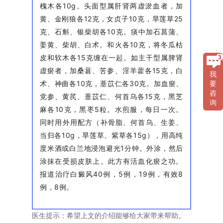
槐木各10g。头面型属肝肾两虚淤血者，加
黄、金刚狼各12克，女贞子10克，旱莲草25
克、石斛、银柴胡各10克。痰中加石菖蒲、
姜黄、柴胡、白术。和火各10克，将冬瓜枯
皮和软木各15克缠在一起。如主干型属脾肾
虚瘀者，加桑葚、苦参、淫羊藿各15克，白
我
术、神曲各10克，薏苡仁各30克。加血瘀、
要
咨
党参、黄芪、薏苡仁、何首乌各15克，黑芝
询
麻各10克，黑枣5粒。水煎服，每日一次。
同时用外用配方（补骨脂、何首乌、生姜、
当归各10g，旱莲草、紫草各15g），用高纯
度米酒或白兰地浸泡避光1分钟。外涂，然后
涂抹在受损皮肤上。此方有活血化瘀之功。
报道治疗白癜风40例，5例，19例，有效8
例，8例。
医生提示：希望上文的介绍能够给大家带来帮助。