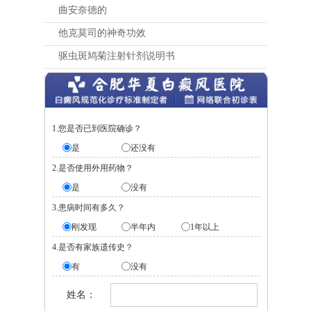
曲安奈德的
他克莫司的神奇功效
驱虫斑鸠菊注射针剂说明书
1.您是否已到医院确诊？
是
还没有
2.是否使用外用药物？
是
没有
3.患病时间有多久？
刚发现
半年内
1年以上
4.是否有家族遗传史？
有
没有
姓名：