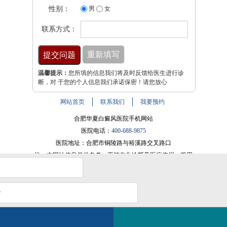
性别：
男
女
联系方式：
温馨提示：
您所填的信息我们将及时反馈给医生进行诊
断，对 于您的个人信息我们承诺保密！请您放心
网站首页
联系我们
我要预约
合肥华夏白癜风医院手机网站
医院电话：
400-688-9875
医院地址：合肥市铜陵路与裕溪路交叉路口
注：本网站信息仅供参考，不能作为诊断及医疗依据，服用
药物或进行治疗时请遵医嘱。如有转载或引用文章涉及版权
问题，请与我们联系。
皖ICP备16014022号-9
？
电话咨询
线问医生
2条新消息
快速治好白癜风？
皖公网安备 34010202600947号