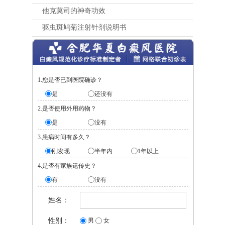
他克莫司的神奇功效
驱虫斑鸠菊注射针剂说明书
1.您是否已到医院确诊？
是
还没有
2.是否使用外用药物？
是
没有
3.患病时间有多久？
刚发现
半年内
1年以上
4.是否有家族遗传史？
有
没有
姓名：
性别：
男
女