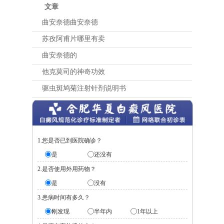
文章
曲安奈德曲安奈德
苏孜阿甫片哪里有卖
曲安奈德的
他克莫司的神奇功效
驱虫斑鸠菊注射针剂说明书
1.您是否已到医院确诊？
是
还没有
2.是否使用外用药物？
是
没有
3.患病时间有多久？
刚发现
半年内
1年以上