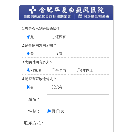
1.您是否已到医院确诊？
是
还没有
2.是否使用外用药物？
是
没有
3.患病时间有多久？
刚发现
半年内
1年以上
4.是否有家族遗传史？
有
没有
姓名：
性别：
男
女
联系方式：