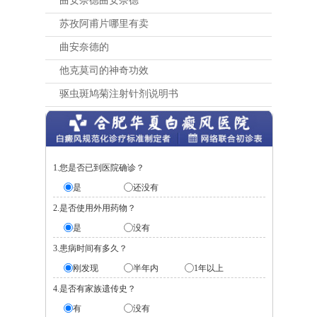
曲安奈德曲安奈德
苏孜阿甫片哪里有卖
曲安奈德的
他克莫司的神奇功效
驱虫斑鸠菊注射针剂说明书
1.您是否已到医院确诊？
是
还没有
2.是否使用外用药物？
是
没有
3.患病时间有多久？
刚发现
半年内
1年以上
4.是否有家族遗传史？
有
没有