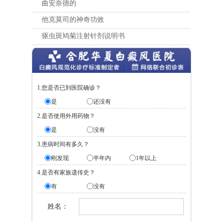
曲安奈德的
他克莫司的神奇功效
驱虫斑鸠菊注射针剂说明书
1.您是否已到医院确诊？
是
还没有
2.是否使用外用药物？
是
没有
3.患病时间有多久？
刚发现
半年内
1年以上
4.是否有家族遗传史？
有
没有
姓名：