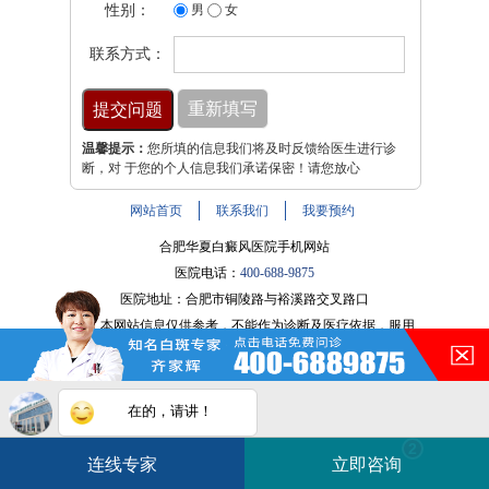
性别：
男
女
联系方式：
温馨提示：
您所填的信息我们将及时反馈给医生进行诊
断，对 于您的个人信息我们承诺保密！请您放心
网站首页
联系我们
我要预约
合肥华夏白癜风医院手机网站
医院电话：
400-688-9875
医院地址：合肥市铜陵路与裕溪路交叉路口
注：本网站信息仅供参考，不能作为诊断及医疗依据，服用
药物或进行治疗时请遵医嘱。如有转载或引用文章涉及版权
问题，请与我们联系。
皖ICP备16014022号-9
在的，请讲！
白斑在线问医生
2条新消息
2
皖公网安备 34010202600947号
连线专家
立即咨询
如何快速治好白癜风？
电话咨询
在线咨询