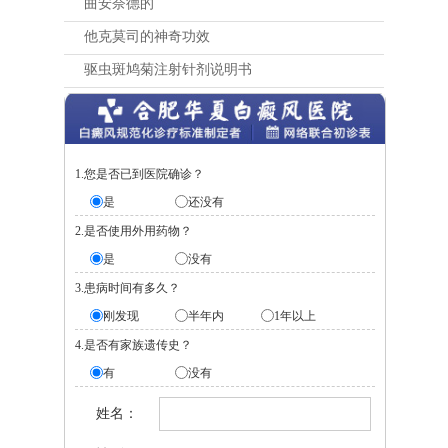
曲安奈德的
他克莫司的神奇功效
驱虫斑鸠菊注射针剂说明书
1.您是否已到医院确诊？
是
还没有
2.是否使用外用药物？
是
没有
3.患病时间有多久？
刚发现
半年内
1年以上
4.是否有家族遗传史？
有
没有
姓名：