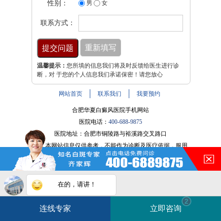
性别：
男
女
联系方式：
温馨提示：
您所填的信息我们将及时反馈给医生进行诊
断，对 于您的个人信息我们承诺保密！请您放心
网站首页
联系我们
我要预约
合肥华夏白癜风医院手机网站
医院电话：
400-688-9875
医院地址：合肥市铜陵路与裕溪路交叉路口
注：本网站信息仅供参考，不能作为诊断及医疗依据，服用
药物或进行治疗时请遵医嘱。如有转载或引用文章涉及版权
问题，请与我们联系。
皖ICP备16014022号-9
在的，请讲！
白斑在线问医生
2条新消息
2
皖公网安备 34010202600947号
连线专家
立即咨询
如何快速治好白癜风？
电话咨询
在线咨询