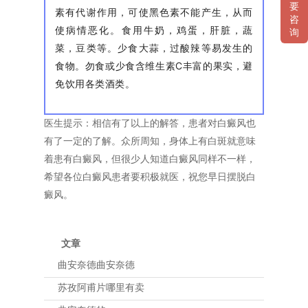
要
素有代谢作用，可使黑色素不能产生，从而
咨
使病情恶化。食用牛奶，鸡蛋，肝脏，蔬
询
菜，豆类等。少食大蒜，过酸辣等易发生的
食物。勿食或少食含维生素C丰富的果实，避
免饮用各类酒类。
医生提示：相信有了以上的解答，患者对白癜风也
有了一定的了解。众所周知，身体上有白斑就意味
着患有白癜风，但很少人知道白癜风同样不一样，
希望各位白癜风患者要积极就医，祝您早日摆脱白
癜风。
文章
曲安奈德曲安奈德
苏孜阿甫片哪里有卖