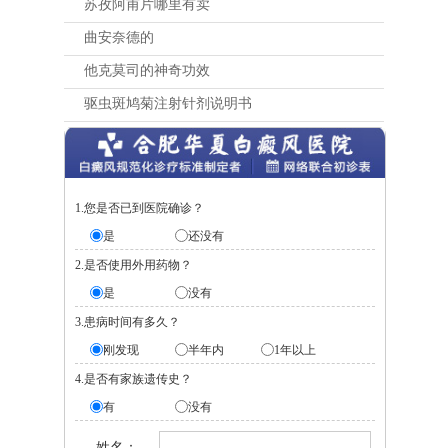
苏孜阿甫片哪里有卖
曲安奈德的
他克莫司的神奇功效
驱虫斑鸠菊注射针剂说明书
1.您是否已到医院确诊？
是
还没有
2.是否使用外用药物？
是
没有
3.患病时间有多久？
刚发现
半年内
1年以上
4.是否有家族遗传史？
有
没有
姓名：