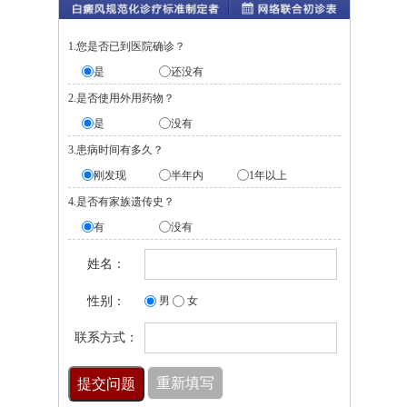
1.您是否已到医院确诊？
是
还没有
2.是否使用外用药物？
是
没有
3.患病时间有多久？
刚发现
半年内
1年以上
4.是否有家族遗传史？
有
没有
姓名：
性别：
男
女
联系方式：