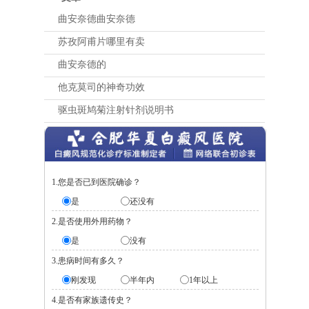
曲安奈德曲安奈德
苏孜阿甫片哪里有卖
曲安奈德的
他克莫司的神奇功效
驱虫斑鸠菊注射针剂说明书
1.您是否已到医院确诊？
是
还没有
2.是否使用外用药物？
是
没有
3.患病时间有多久？
刚发现
半年内
1年以上
4.是否有家族遗传史？