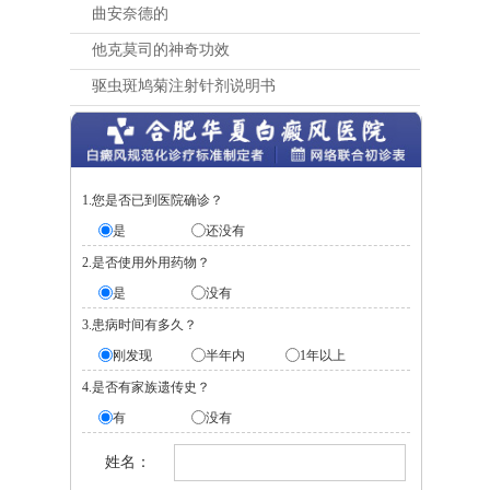
曲安奈德的
他克莫司的神奇功效
驱虫斑鸠菊注射针剂说明书
1.您是否已到医院确诊？
是
还没有
2.是否使用外用药物？
是
没有
3.患病时间有多久？
刚发现
半年内
1年以上
4.是否有家族遗传史？
有
没有
姓名：