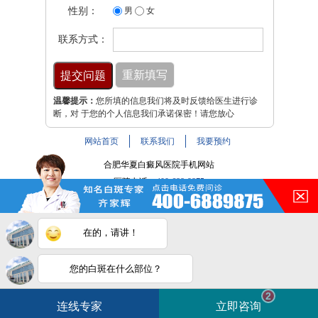
性别：
男
女
联系方式：
温馨提示：
您所填的信息我们将及时反馈给医生进行诊
断，对 于您的个人信息我们承诺保密！请您放心
网站首页
联系我们
我要预约
合肥华夏白癜风医院手机网站
医院电话：
400-688-9875
医院地址：合肥市铜陵路与裕溪路交叉路口
注：本网站信息仅供参考，不能作为诊断及医疗依据，服用
在的，请讲！
药物或进行治疗时请遵医嘱。如有转载或引用文章涉及版权
问题，请与我们联系。
皖ICP备16014022号-9
您的白斑在什么部位？
白斑在线问医生
2条新消息
2
皖公网安备 34010202600947号
连线专家
立即咨询
如何快速治好白癜风？
电话咨询
在线咨询