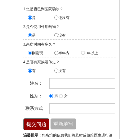
1.您是否已到医院确诊？
是
还没有
2.是否使用外用药物？
是
没有
3.患病时间有多久？
刚发现
半年内
1年以上
4.是否有家族遗传史？
有
没有
姓名：
性别：
男
女
联系方式：
温馨提示：
您所填的信息我们将及时反馈给医生进行诊