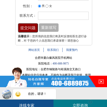
性别：
男
女
联系方式：
温馨提示：
您所填的信息我们将及时反馈给医生进行诊
断，对 于您的个人信息我们承诺保密！请您放心
网站首页
联系我们
我要预约
合肥华夏白癜风医院手机网站
医院电话：
400-688-9875
医院地址：合肥市铜陵路与裕溪路交叉路口
注：本网站信息仅供参考，不能作为诊断及医疗依据，服用
药物或进行治疗时请遵医嘱。如有转载或引用文章涉及版权
问题，请与我们联系。
皖ICP备16014022号-9
在的，请讲！
白斑在线问医生
2条新消息
2
皖公网安备 34010202600947号
连线专家
立即咨询
如何快速治好白癜风？