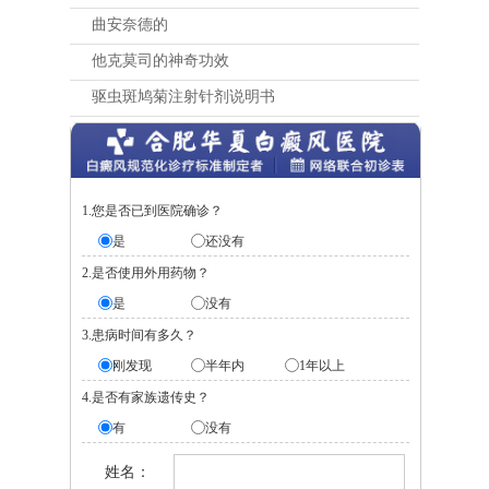
曲安奈德的
他克莫司的神奇功效
驱虫斑鸠菊注射针剂说明书
1.您是否已到医院确诊？
是
还没有
2.是否使用外用药物？
是
没有
3.患病时间有多久？
刚发现
半年内
1年以上
4.是否有家族遗传史？
有
没有
姓名：