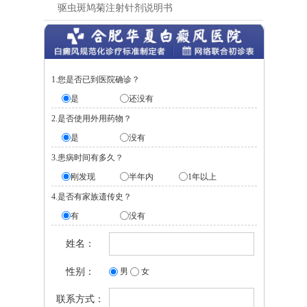
驱虫斑鸠菊注射针剂说明书
1.您是否已到医院确诊？
是
还没有
2.是否使用外用药物？
是
没有
3.患病时间有多久？
刚发现
半年内
1年以上
4.是否有家族遗传史？
有
没有
姓名：
性别：
男
女
联系方式：