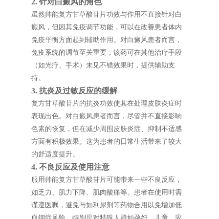
2. 针对白癜风的角色
虽然帅能复方甘草酸苷片功效与作用不直接针对白
癜风，但因其免疫调节功能，可以在改善患者体内
免疫平衡方面起到辅助作用。对白癜风患者而言，
免疫系统的调节至关重要，该药可在其他治疗手段
（如光疗、手术）未见不错效果时，提供辅助支
持。
3. 抗炎及过敏反应的缓解
复方甘草酸苷片的抗炎功效使其在处理皮肤炎症时
表现出色。对白癜风患者而言，尽管并不直接影响
色素的恢复，但在减少周围皮肤炎症、抑制不适感
方面有积极效果。这为患者的日常生活带来了较大
的舒适度提升。
4. 不良反应及使用注意
服用帅能复方甘草酸苷片可能带来一些不良反应，
如乏力、肌力下降、肌肉酸痛等。患者在使用时需
谨遵医嘱，避免与如利尿剂等药物合用以免增加低
血钾症风险。特别是对特殊人群如孕妇、儿童，应