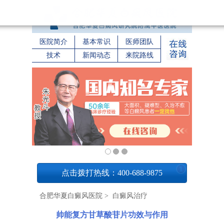
医院简介
基本常识
医师团队
技术
新闻动态
来院路线
1
点击拨打热线：400-688-9875
合肥华夏白癜风医院
>
白癜风治疗
帅能复方甘草酸苷片功效与作用