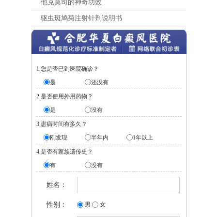
他克莫司的神奇功效
驱虫斑鸠菊注射针剂说明书
1.您是否已到医院确诊？
是
还没有
2.是否使用外用药物？
是
没有
3.患病时间有多久？
刚发现
半年内
1年以上
4.是否有家族遗传史？
有
没有
姓名：
性别：
男
女