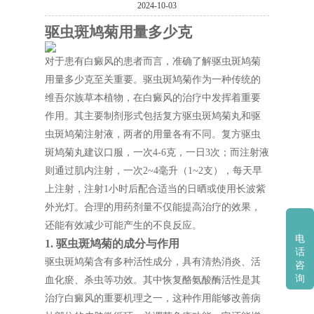
2024-10-03
驱虫斑鸠菊用量多少克
对于患有白癜风的患者而言，准确了解驱虫斑鸠菊
用量多少克至关重要。驱虫斑鸠菊作为一种传统的
维吾尔族草本植物，在白癜风的治疗中发挥着重要
作用。其主要制剂形式包括复方驱虫斑鸠菊丸和驱
虫斑鸠菊注射液，两者的用量各有不同。复方驱虫
斑鸠菊丸建议口服，一次4-6克，一日3次；而注射液
则通过肌内注射，一次2~4毫升（1~2支），每天早
上注射，注射1小时后配合适当的日晒或使用长波紫
外光灯。合理的用药剂量不仅能提高治疗的效果，
还能有效减少可能产生的不良反应。
电
1. 驱虫斑鸠菊的成分与作用
话
驱虫斑鸠菊含有多种活性成分，具有清热消炎、活
咨
询
血化瘀、杀虫等功效。其中恢复酪氨酸酶活性是其
治疗白癜风的重要机理之一，这种作用能够改善病