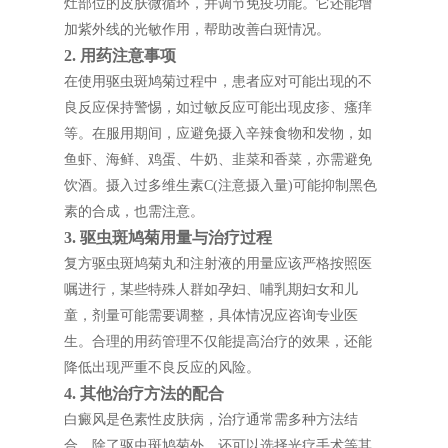
灶部位的皮肤微循环，并调节免疫功能。它还能增
加紫外线的光敏作用，帮助改善白斑情况。
2. 用药注意事项
在使用驱虫斑鸠菊过程中，患者应对可能出现的不
良反应保持警惕，如过敏反应可能出现皮疹、瘙痒
等。在服用期间，应避免摄入辛辣食物和发物，如
鱼虾、海鲜、鸡蛋、牛奶、韭菜和香菜，亦需避免
饮酒。摄入过多维生素C(注意摄入量)可能抑制黑色
素的合成，也需注意。
3. 驱虫斑鸠菊用量与治疗过程
复方驱虫斑鸠菊丸和注射液的用量应该严格按照医
嘱进行，某些特殊人群如孕妇、哺乳期妇女和儿
童，剂量可能需要调整，具体情况应咨询专业医
生。合理的用药管理不仅能提高治疗的效果，还能
降低出现严重不良反应的风险。
4. 其他治疗方法的配合
白癜风是色素性皮肤病，治疗通常需多种方法结
合。除了驱虫斑鸠菊外，还可以选择光疗手术等其