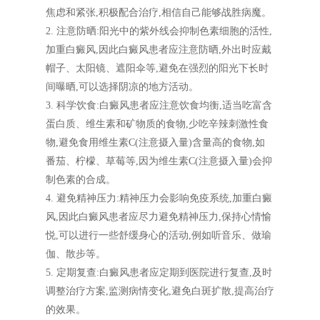
焦虑和紧张,积极配合治疗,相信自己能够战胜病魔。
2. 注意防晒:阳光中的紫外线会抑制色素细胞的活性,
加重白癜风,因此白癜风患者应注意防晒,外出时应戴
帽子、太阳镜、遮阳伞等,避免在强烈的阳光下长时
间曝晒,可以选择阴凉的地方活动。
3. 科学饮食:白癜风患者应注意饮食均衡,适当吃富含
蛋白质、维生素和矿物质的食物,少吃辛辣刺激性食
物,避免食用维生素C(注意摄入量)含量高的食物,如
番茄、柠檬、草莓等,因为维生素C(注意摄入量)会抑
制色素的合成。
4. 避免精神压力:精神压力会影响免疫系统,加重白癜
风,因此白癜风患者应尽力避免精神压力,保持心情愉
悦,可以进行一些舒缓身心的活动,例如听音乐、做瑜
伽、散步等。
5. 定期复查:白癜风患者应定期到医院进行复查,及时
调整治疗方案,监测病情变化,避免白斑扩散,提高治疗
的效果。