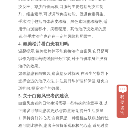
疫反应、减少白斑面积;口服药主要包括免疫抑制
剂、维生素等,可以调节免疫功能、促进色素再生。
手术治疗包括自体表皮移植、黑色素细胞移植等,适
用于白斑面积小、病程稳定、其他治疗没效果的患
者,但手术治疗也存在一定的风险和局限性。
4. 氟美松片看白斑有用吗
温馨提示,氟美松片并不能直接治疗白癜风,它只是可
以作为辅助药物缓解部分症状,对于白斑本身并没有
治疗的效果。
如果您患有白癜风,建议您及时就医,在医生的指导下
选择合适的治疗方法,并注意日常护理和保健,避免白
斑扩散,提高治疗的效果。
5. 关于白癜风患者的建议
我
要
白癜风患者的日常生活需要一些特殊的注意事项,以
咨
下建议可帮助患者更好地管理病情,提升生活质量:
询
1. 保持良好的心态:白癜风是一种慢性皮肤病,治疗过
程可能比较长,患者应保持乐观积极的心态,避免过度