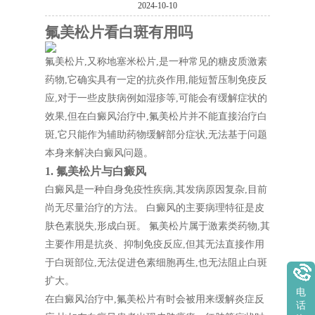
2024-10-10
氟美松片看白斑有用吗
氟美松片,又称地塞米松片,是一种常见的糖皮质激素
药物,它确实具有一定的抗炎作用,能短暂压制免疫反
应,对于一些皮肤病例如湿疹等,可能会有缓解症状的
效果,但在白癜风治疗中,氟美松片并不能直接治疗白
斑,它只能作为辅助药物缓解部分症状,无法基于问题
本身来解决白癜风问题。
1. 氟美松片与白癜风
白癜风是一种自身免疫性疾病,其发病原因复杂,目前
尚无尽量治疗的方法。 白癜风的主要病理特征是皮
肤色素脱失,形成白斑。 氟美松片属于激素类药物,其
主要作用是抗炎、抑制免疫反应,但其无法直接作用
于白斑部位,无法促进色素细胞再生,也无法阻止白斑
扩大。
电
在白癜风治疗中,氟美松片有时会被用来缓解炎症反
话