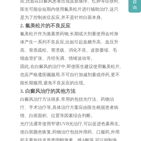
应,比如在白癜风患者出现皮肤瘙痒、红肿等症状时,
咨
询
医生可能会短期内使用氟美松片进行辅助治疗,这只
是为了控制炎症反应,并不是针对白斑本身。
2. 氟美松片的不良反应
氟美松片作为激素类药物,长期或大剂量使用会对身
体产生一系列不良反应,比如引起血糖升高、血压升
高、骨质疏松、胃溃疡、消化不良、皮肤萎缩、毛
细血管扩张、月经失调、情绪波动等。
因此,在白癜风的治疗中,即使医生建议使用氟美松片,
也应严格遵医嘱服用,不可自行加减剂量或停药,更不
能长期服用,避免不良反应的出现。
3. 白癜风治疗的其他方法
白癜风治疗方法很多,常用的包括光疗法、药物治
疗、手术治疗等,具体治疗方案应由医生根据患者病
情、白斑面积、位置等因素综合判断。
光疗法通常使用窄谱UVB光治疗,可以促进色素再生,
使白斑颜色恢复;药物治疗包括外用药、口服药,外用
药主要包括皮质类固醇激素、维A酸等,可以抑制免