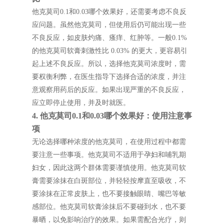
他克莫司0.1和0.03哪个效果好，还需要考虑不良反
应问题。虽然他克莫司，但使用后仍可能出现一些
不良反应，如皮肤灼痛、瘙痒、红肿等。一般0.1%
的他克莫司软膏刺激性比 0.03% 的更大，更容易引
起上述不良反应。所以，选择他克莫司浓度时，需
要权衡利弊，在医生指导下选择合适的浓度，并注
意观察用药后的反应。如果出现严重的不良反应，
应立即停止使用，并及时就医。
4. 他克莫司0.1和0.03哪个效果好：使用注意事
项
无论选择哪种浓度的他克莫司，在使用过程中都需
要注意一些事项。他克莫司不适用于孕妇和哺乳期
妇女，因此这两个群体需要谨慎使用。他克莫司软
膏需要涂抹在白斑部位，并轻轻按摩直至吸收，不
要涂抹在正常皮肤上，也不要接触眼睛、嘴巴等敏
感部位。他克莫司软膏涂抹后不要碰到水，也不要
暴晒，以免影响治疗的效果。如果需配合光疗，则