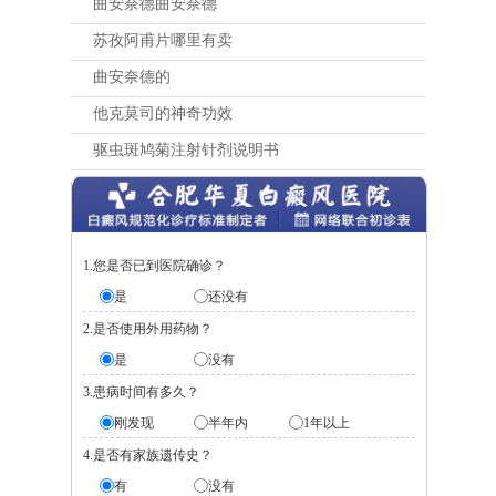
曲安奈德曲安奈德
苏孜阿甫片哪里有卖
曲安奈德的
他克莫司的神奇功效
驱虫斑鸠菊注射针剂说明书
1.您是否已到医院确诊？
是
还没有
2.是否使用外用药物？
是
没有
3.患病时间有多久？
刚发现
半年内
1年以上
4.是否有家族遗传史？
有
没有