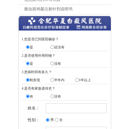
驱虫斑鸠菊注射针剂说明书
1.您是否已到医院确诊？
是
还没有
2.是否使用外用药物？
是
没有
3.患病时间有多久？
刚发现
半年内
1年以上
4.是否有家族遗传史？
有
没有
姓名：
性别：
男
女