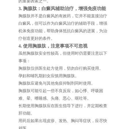
的重要因素之一。
3. 胸腺肽：白癜风辅助治疗，增强免疫功能
胸腺肽并不是白癜风的有效药，它并不能直接治疗
白癜风，但可以作为白癜风治疗的辅助手段，增强
机体免疫功能，帮助身体抵抗白癜风的进展，为治
疗创造更好的条件。
4. 使用胸腺肽，注意事项不可忽视
虽然胸腺肽安全性较高，但使用时仍需要注意以下
事项：
胸腺肽仅供医生处方使用，切勿自行购买使用。
孕妇和哺乳期妇女应慎用胸腺肽。
胸腺肽应避免与其他免疫抑制剂同时使用。
胸腺肽可能引起一些不良反应，如心悸、呼吸困
难、晕、嗜睡感、头痛、恶心、呕吐等。
长期使用胸腺肽应在医生指导下进行，并定期检查
肝功能。
用药后如果出现皮疹、发热、胸闷等症状，应尽快
就医。