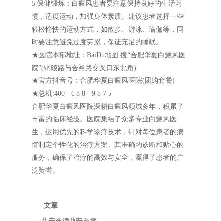
5.保健锻炼：白癜风患者要注意保持良好的生活习
惯，适度运动，加强身体素质。建议患者选择一些
轻松愉快的运动方式，如散步、游泳、瑜伽等，同
时要注意避免过度劳累，保证充足的睡眠。
★医院本部地址：BaiDu地图 搜“合肥华夏白癜风医
院”(铜陵路与合裕路交叉口东北角)
★官方抖音号：合肥华夏白癜风医院(团购套餐)
★总机:400 - 6 8 8 - 9 8 7 5
合肥华夏白癜风医院深耕白癜风领域多年，积累了
丰富的临床经验。医院集结了众多专业白癜风医
生，运用优先的科学诊疗技术，针对每位患者的病
情制定个性化的治疗方案。其准确的诊断和贴心的
服务，确保了治疗的高效与安全，赢得了患者的广
泛赞誉。
文章
曲安奈德曲安奈德