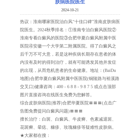
肤病医院医生
2024-10-21
热议：淮南哪家医院治白风“十佳口碑”淮南皮肤病医
院医生。2024秋季排名：①淮南专治白癜风医院②
淮南专看白癜风的医院③合肥华夏白癜风附属中医
医院④安徽一个大学第二附属医院。得了白癜风之
后千万不可大意，若是这种疾病长期存在患者的体
内没有及时的得到治疗，就有可能诱发其他并发症
的出现，从而危机患者的生命健康。地址：(BaiDu
地图)合肥华夏白癜风附属中医医院(铜陵路与裕溪路
交叉口)健康咨询：400 - 6 8 8 - 9 8 7 5 或点击顶部
图片直接咨询在线医生免费为您解答。
综合皮肤病医院(推荐)合肥华夏医院〓〓〓(点击广
告图免费提问白癜风问题)〓〓〓
擅长治疗：白斑、白癜风、牛皮癣、色素减退斑、
花斑癣、晕痣、糠疹、玫瑰糠疹等疑难性皮肤病。
★大家都在搜：