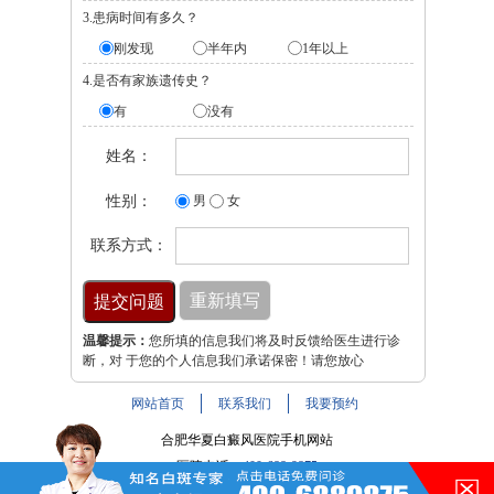
3.患病时间有多久？
刚发现
半年内
1年以上
4.是否有家族遗传史？
有
没有
姓名：
性别：
男
女
联系方式：
温馨提示：
您所填的信息我们将及时反馈给医生进行诊
断，对 于您的个人信息我们承诺保密！请您放心
网站首页
联系我们
我要预约
合肥华夏白癜风医院手机网站
医院电话：
400-688-9875
医院地址：合肥市铜陵路与裕溪路交叉路口