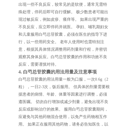
出现一些不良反应，较常见的是软便，通常无需特
殊处理，停药后即可自行缓解。 极少数患者可能出
现过敏反应，例如皮疹、瘙痒等。 如果出现严重的
不良反应，应立即停药并就医。 孕妇、哺乳期妇女
和儿童服用白芍总苷胶囊，必须在医生的指导下进
行，以一些用药安全。 老年人使用时也需特别注
意，根据其具体情况调整用药剂量和疗程，并密切
观察其身体反应。白芍总苷胶囊的作用和功效不良
反应，需要谨慎对待。
4. 白芍总苷胶囊的用法用量及注意事项
白芍总苷胶囊的用法用量一般为口服，一次0.6g（2
粒），一日2-3次，饭后服用。 但具体的剂量需要根
据患者的病情、年龄、体重等因素进行调整，必须
遵医嘱。 切勿自行增加或减少剂量，避免出现不良
反应或影响治疗的效果。 服用白芍总苷胶囊期间，
应避免与其他药物混合使用，以免产生药物相互作
用。 如果正在服用其他药物，请务必告知医生，以