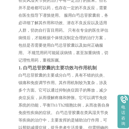
在类风湿关节炎的治疗中有一定治疗的效果。但它
并不是啥都可以药，也存在一定的不良反应，需要
在医生指导下谨慎使用。 服用白芍总苷胶囊前，务
必详细了解其作用和功效、潜在不良反应以及适用
人群，切勿自行盲目用药。 只有在专业的医生评估
病情后，才能根据个体情况制定合理的治疗方案，
包括是否需要使用白芍总苷胶囊以及如何正确服
用。 不规范用药可能延误病情，甚至加重病情，切
记理性用药，重视医嘱。
1. 白芍总苷胶囊的主要功效与作用机制
白芍总苷胶囊的主要成分白芍，具有不错的抗炎、
镇痛和免疫调节作用。其作用机制较为复杂，涉及
多个方面。它可以通过抑制炎症因子的释放，减少
炎症反应，从而缓解疼痛和肿胀。它可以调节免疫
系统的功能，平衡Th1/Th2细胞比例，从而改善自身
电
免疫性疾病的症状。 白芍总苷胶囊在类风湿关节炎
话
咨
等疾病的治疗中，主要发挥的是辅助治疗作用，可
询
以帮助减缓症状，提升患者生活质量。 但需明确的