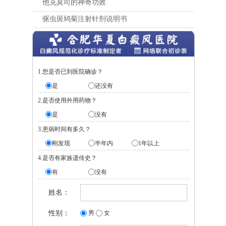
他克莫司的神奇功效
驱虫斑鸠菊注射针剂说明书
1.您是否已到医院确诊？
是
还没有
2.是否使用外用药物？
是
没有
3.患病时间有多久？
刚发现
半年内
1年以上
4.是否有家族遗传史？
有
没有
姓名：
性别：
男
女