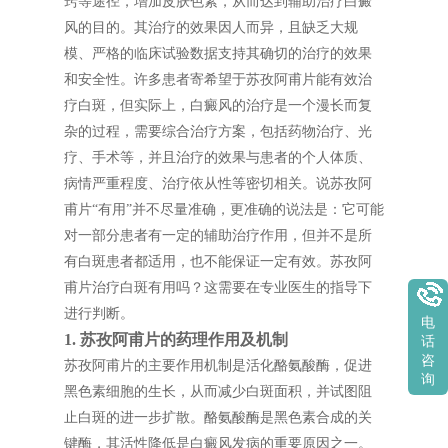
窍等途径，增加皮肤色素，从而达到辅助治疗白癜
风的目的。其治疗的效果因人而异，且缺乏大规
模、严格的临床试验数据支持其确切的治疗的效果
和安全性。许多患者寄希望于苏孜阿甫片能有效治
疗白斑，但实际上，白癜风的治疗是一个漫长而复
杂的过程，需要综合治疗方案，包括药物治疗、光
疗、手术等，并且治疗的效果与患者的个人体质、
病情严重程度、治疗依从性等密切相关。说苏孜阿
甫片“有用”并不尽量准确，更准确的说法是：它可能
对一部分患者有一定的辅助治疗作用，但并不是所
有白斑患者都适用，也不能保证一定有效。苏孜阿
甫片治疗白斑有用吗？这需要在专业医生的指导下
进行判断。
电
1. 苏孜阿甫片的药理作用及机制
话
咨
苏孜阿甫片的主要作用机制是活化酪氨酸酶，促进
询
黑色素细胞的生长，从而减少白斑面积，并试图阻
止白斑的进一步扩散。酪氨酸酶是黑色素合成的关
键酶，其活性降低是白癜风发病的重要原因之一。