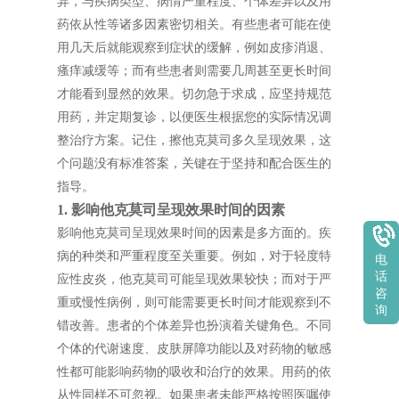
异，与疾病类型、病情严重程度、个体差异以及用
药依从性等诸多因素密切相关。有些患者可能在使
用几天后就能观察到症状的缓解，例如皮疹消退、
瘙痒减缓等；而有些患者则需要几周甚至更长时间
才能看到显然的效果。切勿急于求成，应坚持规范
用药，并定期复诊，以便医生根据您的实际情况调
整治疗方案。记住，擦他克莫司多久呈现效果，这
个问题没有标准答案，关键在于坚持和配合医生的
指导。
1. 影响他克莫司呈现效果时间的因素
影响他克莫司呈现效果时间的因素是多方面的。疾
病的种类和严重程度至关重要。例如，对于轻度特
电
话
应性皮炎，他克莫司可能呈现效果较快；而对于严
咨
重或慢性病例，则可能需要更长时间才能观察到不
询
错改善。患者的个体差异也扮演着关键角色。不同
个体的代谢速度、皮肤屏障功能以及对药物的敏感
性都可能影响药物的吸收和治疗的效果。用药的依
从性同样不可忽视。如果患者未能严格按照医嘱使